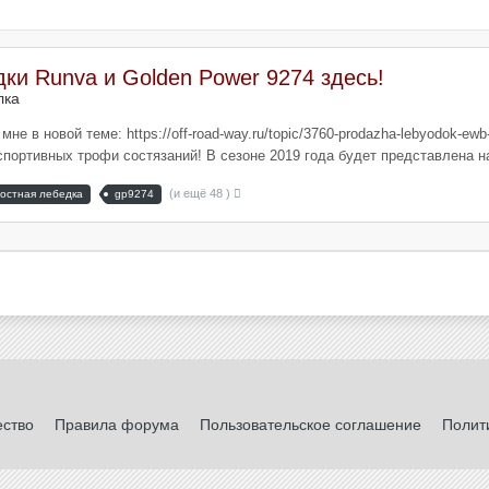
ки Runva и Golden Power 9274 здесь!
лка
е в новой теме: https://off-road-way.ru/topic/3760-prodazha-lebyodok-ew
портивных трофи состязаний! В сезоне 2019 года будет представлена на
(и ещё 48 )
ростная лебедка
gp9274
ество
Правила форума
Пользовательское соглашение
Полит