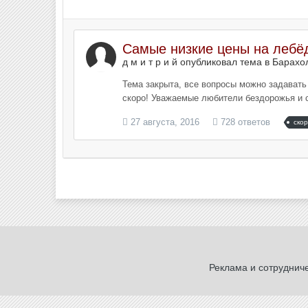
Самые низкие цены на лебёд
д м и т р и й опубликовал тема в
Барахо
Тема закрыта, все вопросы можно задавать мн
скоро! Уважаемые любители бездорожья и с
27 августа, 2016
728 ответов
ско
Реклама и сотруднич