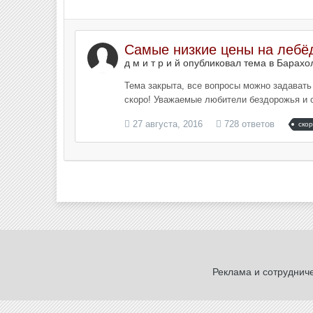
Самые низкие цены на лебёд
д м и т р и й опубликовал тема в
Барахо
Тема закрыта, все вопросы можно задавать мн
скоро! Уважаемые любители бездорожья и с
27 августа, 2016
728 ответов
ско
Реклама и сотруднич