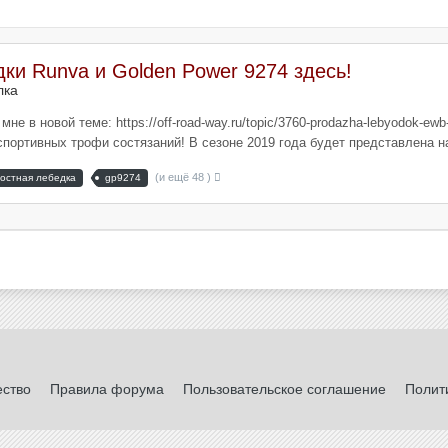
ки Runva и Golden Power 9274 здесь!
лка
е в новой теме: https://off-road-way.ru/topic/3760-prodazha-lebyodok-ew
портивных трофи состязаний! В сезоне 2019 года будет представлена на
(и ещё 48 )
ростная лебедка
gp9274
ество
Правила форума
Пользовательское соглашение
Полит