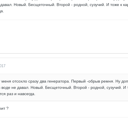
 давал. Новый. Бесщеточный. Второй - родной, сузучий. И тоже к к
да.
017
у меня отсохло сразу два генератора. Первый -обрыв ремня. Ну до
в воде не давал. Новый. Бесщеточный. Второй - родной, сузучий. И 
ся раз и навсегда.
оит ?