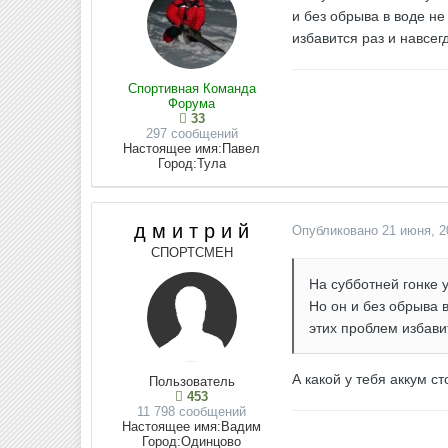
и без обрыва в воде не
избавится раз и навсег
Спортивная Команда
Форума
33
297 сообщений
Настоящее имя:
Павел
Город:
Тула
д м и т р и й
Опубликовано
21 июня, 2
СПОРТСМЕН
На субботней гонке 
Но он и без обрыва 
этих проблем избавит
А какой у тебя аккум ст
Пользователь
453
11 798 сообщений
Настоящее имя:
Вадим
Город:
Одинцово