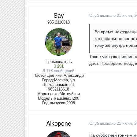
Say
Опубликовано
21 июня, 2
985 2116618
Во время нахождения
колоссальное сопрот
тому же внутрь попа
Такое умозаключение пр
Пользователь
дает. Проверено неодно
291
8 176 сообщений
Настоящее имя:
Александр
Город:
Москва, ул
Чертановская 33,
9852116618
Марка авто:
Митсубиси
Модель машины:
Л200
Год выпуска:
2008
Alkopone
Опубликовано
21 июня, 2
На субботней гонке у м