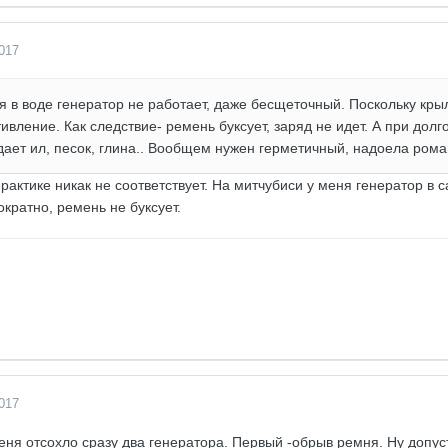
017
 в воде генератор не работает, даже бесщеточный. Поскольку кры
ивление. Как следствие- ремень буксует, заряд не идет. А при долг
дает ил, песок, глина.. Вообщем нужен герметичный, надоела рома
актике никак не соответствует. На митчубиси у меня генератор в 
кратно, ремень не буксует.
017
еня отсохло сразу два генератора. Первый -обрыв ремня. Ну допус