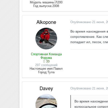
Модель машины:
Л200
Год выпуска:
2008
Alkopone
Опубликовано
21 июня, 2
Во время нахождения в
сопротивление. Как сле
попадает ил, песок, г
Спортивная Команда
Форума
33
297 сообщений
Настоящее имя:
Павел
Город:
Тула
Davey
Опубликовано
21 июня, 2
Во время нахождения
колоссальное сопрот