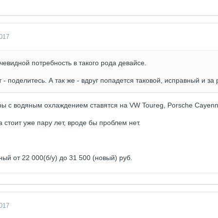
017
евидной потребность в такого рода девайсе.
т - поделитесь. А так же - вдруг попадется таковой, исправный и за
ы c водяным охлаждением ставятся на VW Toureg, Porsche Cayen
стоит уже пару лет, вроде бы проблем нет.
ый от 22 000(б/у) до 31 500 (новый) руб.
017