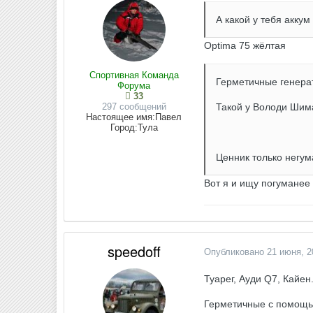
А какой у тебя аккум
Optima 75 жёлтая
Спортивная Команда
Герметичные генера
Форума
33
297 сообщений
Такой у Володи Шима
Настоящее имя:
Павел
Город:
Тула
Ценник только негума
Вот я и ищу погуманее 
speedoff
Опубликовано
21 июня, 2
Туарег, Ауди Q7, Кайен.
Герметичные с помощью