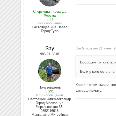
Спортивная Команда
Форума
33
297 сообщений
Настоящее имя:
Павел
Город:
Тула
Say
Опубликовано
21 июня, 2
985 2116618
Вообщем то стала оч
Если у кого есть опы
Какой в этом смысл, ког
Пользователь
запараллелить.
291
8 176 сообщений
Настоящее имя:
Александр
Город:
Москва, ул
Чертановская 33,
9852116618
Марка авто:
Митсубиси