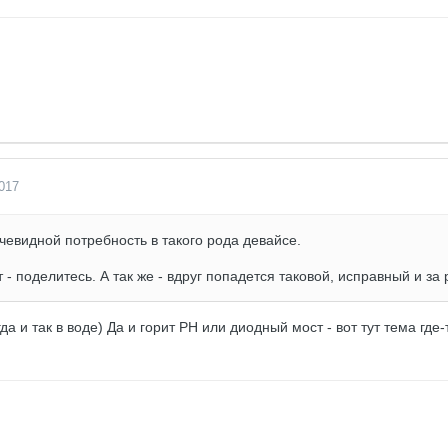
017
евидной потребность в такого рода девайсе.
т - поделитесь. А так же - вдруг попадется таковой, исправный и за
да и так в воде) Да и горит РН или диодный мост - вот тут тема где