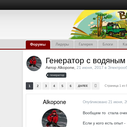
Форумы
Лидеры
Галерея
Блоги
Ка
Генератор с водяным
Автор
Alkopone
,
21 июня, 2017
в
Электроо
генератор
Страница 1 из
1
2
3
4
5
6
ДАЛЕЕ
Alkopone
Опубликовано
21 июня, 2
Вообщем то стала очев
Если у кого есть опыт 