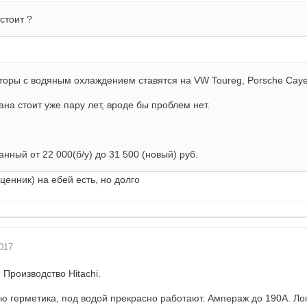
 стоит ?
торы c водяным охлаждением ставятся на VW Toureg, Porsche Cay
на стоит уже пару лет, вроде бы проблем нет.
нный от 22 000(б/у) до 31 500 (новый) руб.
ценник) на ебей есть, но долго
017
 Производство Hitachi.
 герметика, под водой прекрасно работают. Ампераж до 190А. Ло