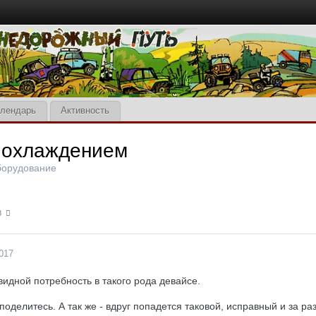
лендарь
Активность
 охлаждением
борудование
 8
017
идной потребность в такого рода девайсе.
- поделитесь. А так же - вдруг попадется таковой, исправный и за р