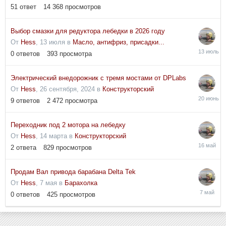
51
ответ
14 368
просмотров
Выбор смазки для редуктора лебедки в 2026 году
От
Hess
,
13 июля
в
Масло, антифриз, присадки...
13
0
ответов
393
просмотра
июля
Электрический внедорожник с тремя мостами от DPLabs
От
Hess
,
26 сентября, 2024
в
Конструкторский
20
9
ответов
2 472
просмотра
июня
Переходник под 2 мотора на лебедку
От
Hess
,
14 марта
в
Конструкторский
16
2
ответа
829
просмотров
мая
Продам Вал привода барабана Delta Tek
От
Hess
,
7 мая
в
Барахолка
7
0
ответов
425
просмотров
мая