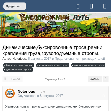
Предложения от производителей
Динамические,буксировочные троса,ремни
крепления груза,грузоподъемные стропы.
Автор
Notorious
,
8 августа, 2017
в
Предложения от производителей
буксировочные троса
ремни крепления груза
грузоподъемные стропы
динамические троса
НАЗАД
ДАЛЕЕ
Страница 1 из 2
Notorious
0
Опубликовано
8 августа, 2017
Являюсь новым производителем динамических,буксировочных