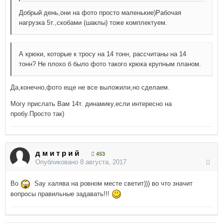
Добрый день,они на фото просто маленькие)Рабочая
нагрузка 5т.,скобами (шаклы) тоже комплектуем.
А крюки, которые к тросу на 14 тонн, рассчитаны на 14
тонн? Не плохо б было фото такого крюка крупным планом.
Да,конечно,фото еще не все выложили,но сделаем.
Могу прислать Вам 14т. динамику,если интересно на
пробу.Просто так)
д м и т р и й
453
Опубликовано
8 августа, 2017
Во
Say халява на ровном месте светит))) во что значит
вопросы правильные задавать!!!